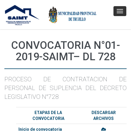
Toggl
navig
CONVOCATORIA N°01-
2019-SAIMT– DL 728
PROCESO DE CONTRATACION DE
PERSONAL DE SUPLENCIA DEL DECRETO
LEGISLATIVO N°728
ETAPAS DE LA
DESCARGAR
CONVOCATORIA
ARCHIVOS
Inicio de convocatoria