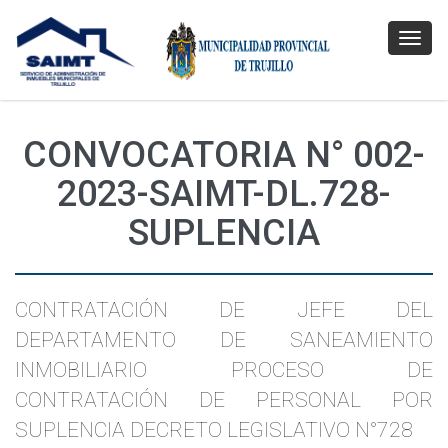
Toggl
navig
CONVOCATORIA N° 002-
2023-SAIMT-DL.728-
SUPLENCIA
CONTRATACIÓN DE JEFE DEL
DEPARTAMENTO DE SANEAMIENTO
INMOBILIARIO PROCESO DE
CONTRATACIÓN DE PERSONAL POR
SUPLENCIA DECRETO LEGISLATIVO N°728